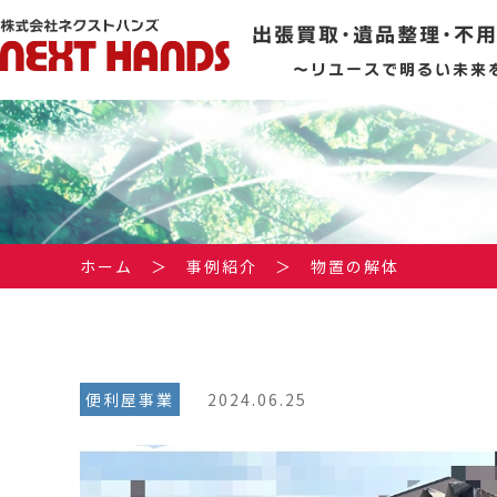
出張買取･遺品整理･不
～リユースで明るい未来
ホーム
＞
事例紹介
＞
物置の解体
便利屋事業
2024.06.25