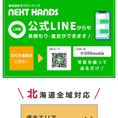
北
海道全域対応
道北エリア