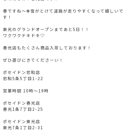
春ですね～❁雪がとけて道路が走りやすくなって嬉しいで
す！
東光のグランドオープンまであと5日！！
ワクワクドキドキ♡
⁡
春光店もたくさん商品入荷しております！
ぜひ遊びにきてくださーい！
ポセイドン忠和店
忠和5条5丁目1-22
営業時間 10時〜19時
ポセイドン春光店
春光1条7丁目2-25
⁡
ポセイドン東光店
東光7条1丁目2-31