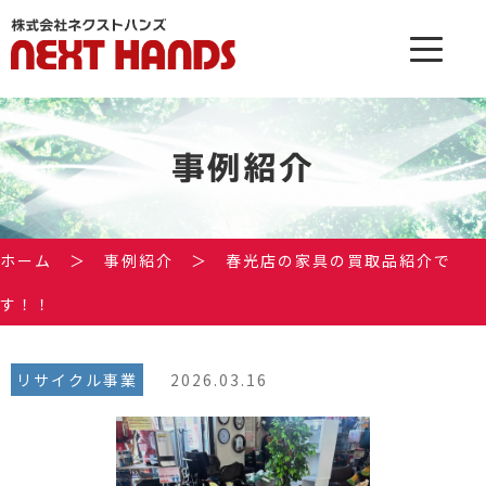
事例紹介
ホーム
＞
事例紹介
＞
春光店の家具の買取品紹介で
す！！
リサイクル事業
2026.03.16