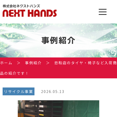
事例紹介
ホーム
＞
事例紹介
＞
忠和店のタイヤ・椅子など入荷商
品の紹介です！
リサイクル事業
2026.05.13