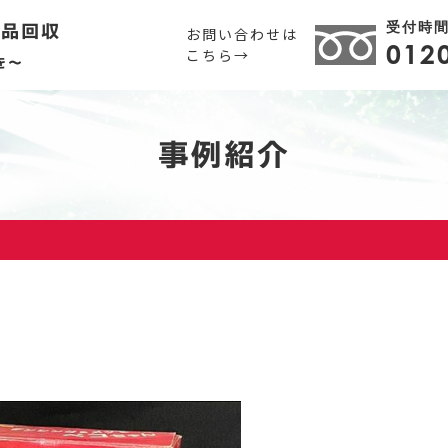
受付時間 
用品回収
お問い合わせは
012
こちら→
を～
事例紹介