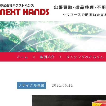
出張買取･遺品整理･不
～リユースで明るい未来
ホーム
＞
事例紹介
＞
ダンシングぺこちゃん
リサイクル事業
2021.06.11