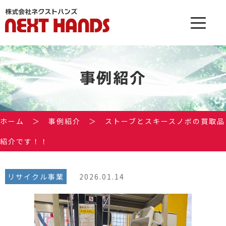
事例紹介
ホーム
＞
事例紹介
＞
ストーブとスキースノボの買取品
紹介です！！
リサイクル事業
2026.01.14