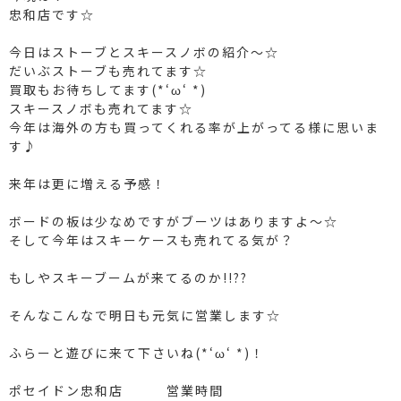
忠和店です☆
今日はストーブとスキースノボの紹介〜☆️
だいぶストーブも売れてます☆️
買取もお待ちしてます(*‘ω‘ *)
スキースノボも売れてます☆️
今年は海外の方も買ってくれる率が上がってる様に思いま
す♪
来年は更に増える予感！
ボードの板は少なめですがブーツはありますよ～☆️
そして今年はスキーケースも売れてる気が？
もしやスキーブームが来てるのか!!??
そんなこんなで明日も元気に営業します☆
ふらーと遊びに来て下さいね(*‘ω‘ *)！
ポセイドン忠和店 営業時間