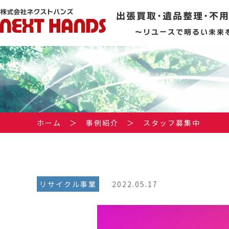
出張買取･遺品整理･不
～リユースで明るい未来
ホーム
＞
事例紹介
＞
スタッフ募集中
リサイクル事業
2022.05.17