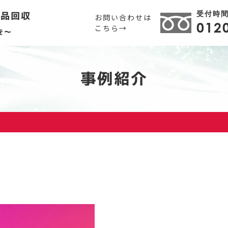
受付時間 
用品回収
お問い合わせは
012
こちら→
を～
事例紹介