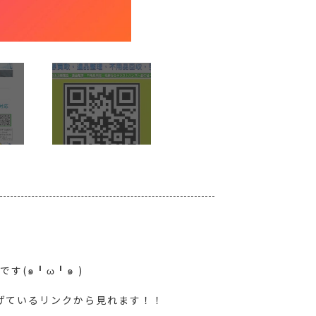
す(๑╹ω╹๑ )
げているリンクから見れます！！