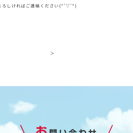
しければご連絡ください(*'▽'*)
＞
お
問い合わせ