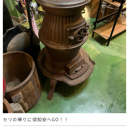
セリの帰りに倶知安へGO！！