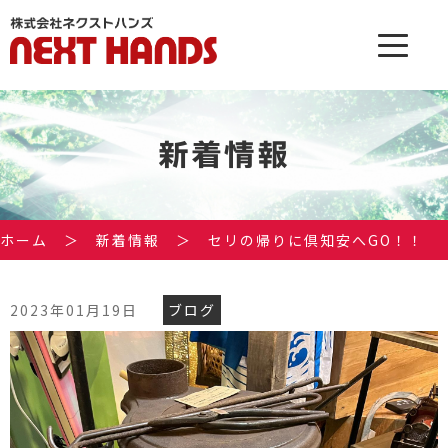
新着情報
ホーム
＞
新着情報
＞
セリの帰りに倶知安へGO！！
2023年01月19日
ブログ